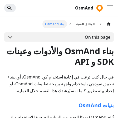
OsmAnd
الوثائق الفنية
بناء OsmAnd
On this page
بناء OsmAnd والأدوات وعينات
SDK و API
في حال كنت ترغب في إعادة استخدام كود OsmAnd، أو إنشاء
تطبيق نموذجي باستخدام واجهة برمجة تطبيقات OsmAnd، أو
إعداد بيئة تطوير كاملة، سيُرشدك هذا القسم خلال العملية.
بنيات OsmAnd
تُنتج OsmAnd يوميًا العديد من البنيات الجاهزة للاستخدام والتي