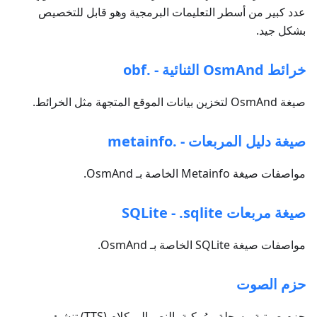
عدد كبير من أسطر التعليمات البرمجية وهو قابل للتخصيص
بشكل جيد.
خرائط OsmAnd الثنائية - .obf
صيغة OsmAnd لتخزين بيانات الموقع المتجهة مثل الخرائط.
صيغة دليل المربعات - .metainfo
مواصفات صيغة Metainfo الخاصة بـ OsmAnd.
صيغة مربعات SQLite - .sqlite
مواصفات صيغة SQLite الخاصة بـ OsmAnd.
حزم الصوت
حزم صوتية مسجلة ومُركبة بالنص إلى كلام (TTS) تنشئ