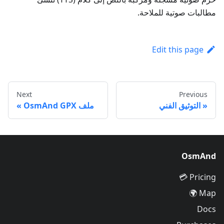
مطالبات صوتية للملاحة.
Edit this page
Next
Previous
التوثيق الفني
ملف OsmAnd GPX
OsmAnd
Pricing 💳
Map 🌍
Docs