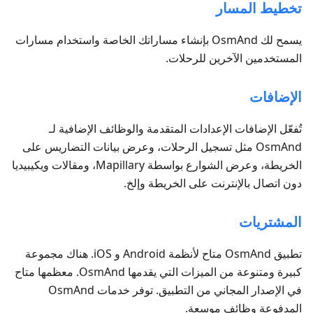
تخطيط المسار
يسمح لك OsmAnd بإنشاء مساراتك الخاصة واستخدام مسارات
المستخدمين الآخرين للرحلات.
الإضافات
تُفعّل الإضافات الإعدادات المتقدمة والوظائف الإضافية لـ
OsmAnd مثل تسجيل الرحلات، وعرض بيانات التضاريس على
الخريطة، وعرض الشوارع بواسطة Mapillary، ومقالات ويكيبيديا
دون اتصال بالإنترنت على الخريطة وإلخ.
المشتريات
تطبيق OsmAnd متاح لأنظمة Android و iOS. هناك مجموعة
كبيرة ومتنوعة من الميزات التي يقدمها OsmAnd. معظمها متاح
في الإصدار المجاني من التطبيق. توفر خدمات OsmAnd
المدفوعة وظائف موسعة.