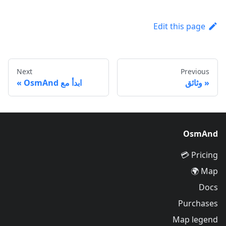
Edit this page
Next
Previous
وثائق
ابدأ مع OsmAnd
OsmAnd
Pricing 💳
Map 🌍
Docs
Purchases
Map legend