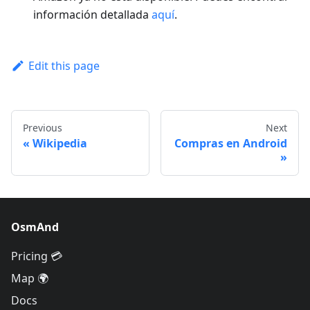
información detallada
aquí
.
Edit this page
Previous
Next
Wikipedia
Compras en Android
OsmAnd
Pricing 💳
Map 🌍
Docs