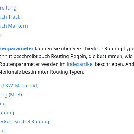
reitung
ach Track
nach Markern
s
tenparameter
können Sie über verschiedene Routing-Typen,
schnitt beschreibt auch Routing-Regeln, die bestimmen, wie
e Routenparameter werden im
Indexartikel
beschrieben. Ande
 Merkmale bestimmter Routing-Typen.
 (LKW, Motorrad)
ing (MTB)
ing
outing
Verkehrsmittel Routing
ng