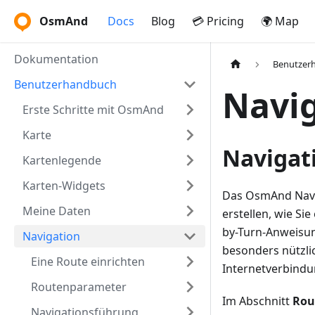
OsmAnd
Docs
Blog
💳 Pricing
🌍 Map
Dokumentation
Benutzer
Benutzerhandbuch
Navi
Erste Schritte mit OsmAnd
Karte
Navigat
Kartenlegende
Karten-Widgets
Das OsmAnd Navig
Meine Daten
erstellen, wie Si
by-Turn-Anweisun
Navigation
besonders nützli
Eine Route einrichten
Internetverbindu
Routenparameter
Im Abschnitt
Rou
Navigationsführung