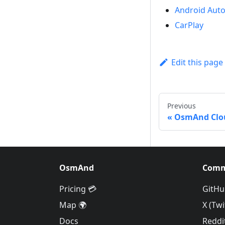
Android Aut
CarPlay
Edit this page
Previous
OsmAnd Clo
OsmAnd
Comm
Pricing 💳
GitHu
Map 🌍
X (Twi
Docs
Reddi