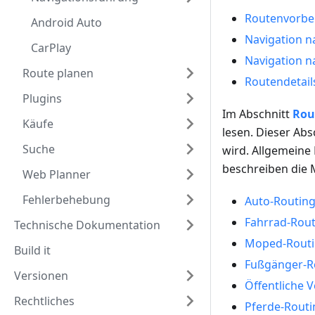
Routenvorbe
Android Auto
Navigation n
CarPlay
Navigation 
Route planen
Routendetail
Plugins
Im Abschnitt
Rou
Käufe
lesen. Dieser Ab
Suche
wird. Allgemein
beschreiben die
Web Planner
Fehlerbehebung
Auto-Routing
Fahrrad-Rout
Technische Dokumentation
Moped-Rout
Build it
Fußgänger-R
Versionen
Öffentliche 
Rechtliches
Pferde-Routi