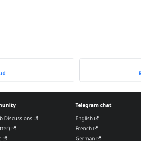
o
ud
unity
Telegram chat
b Discussions
English
tter)
French
t
German