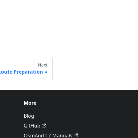
Next
Route Preparation
More
Blog
GitHub
OsmAnd CZ Manuals