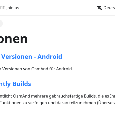
🚵‍♂️ Join us
Deut
n
ionen
 Versionen - Android
en Versionen von OsmAnd für Android.
htly Builds
entlicht OsmAnd mehrere gebrauchsfertige Builds, die es Ih
 Funktionen zu verfolgen und daran teilzunehmen (Überset