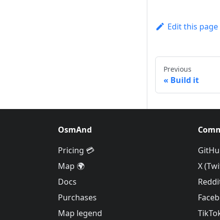
Edit this page
Previous
Build it
OsmAnd
Comm
Pricing 💳
GitHu
Map 🌍
X (Twi
Docs
Reddi
Purchases
Face
Map legend
TikTo