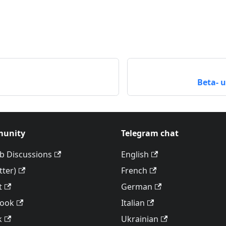
Beta- 
unity
Telegram chat
b Discussions
English
tter)
French
t
German
book
Italian
k
Ukrainian