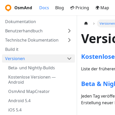
OsmAnd
Docs
Blog
💳 Pricing
🌍 Map
Dokumentation
Versione
Benutzerhandbuch
Vers
Technische Dokumentation
Build it
Kostenlose
Versionen
Beta- und Nightly-Builds
Liste der früher
Kostenlose Versionen —
Android
Beta & Nig
OsmAnd MapCreator
Jeden Tag veröff
Android 5.4
Erstellung neuer
iOS 5.4