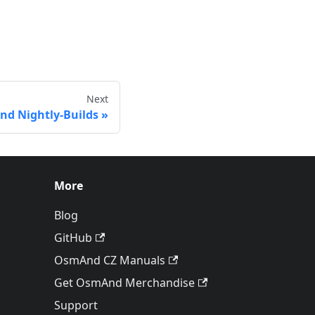
Next
und Nightly-Builds
More
Blog
GitHub
OsmAnd CZ Manuals
Get OsmAnd Merchandise
Support