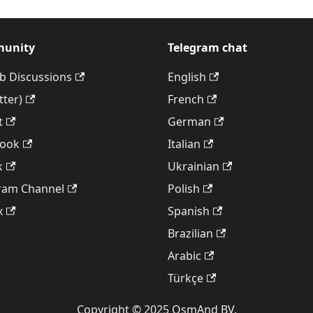
unity
Telegram chat
b Discussions
English
tter)
French
t
German
book
Italian
k
Ukrainian
ram Channel
Polish
x
Spanish
Brazilian
Arabic
Türkçe
Copyright © 2025 OsmAnd BV.