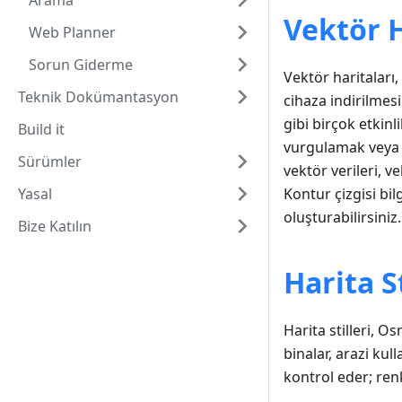
Arama
Vektör H
Web Planner
Sorun Giderme
Vektör haritaları
Teknik Dokümantasyon
cihaza indirilmesi
gibi birçok etkinlik
Build it
vurgulamak veya 
Sürümler
vektör verileri, ve
Yasal
Kontur çizgisi bil
oluşturabilirsiniz.
Bize Katılın
Harita S
Harita stilleri, Os
binalar, arazi kul
kontrol eder; renk