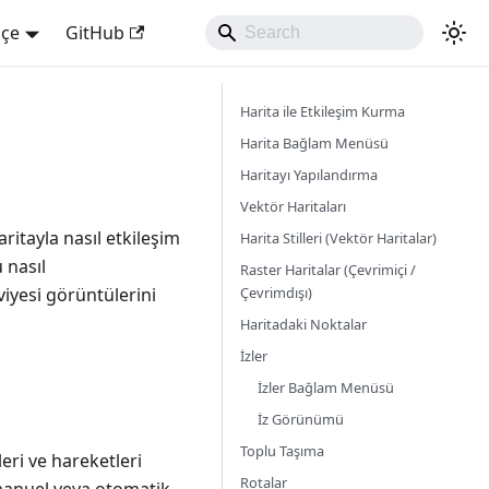
kçe
GitHub
Harita ile Etkileşim Kurma
Harita Bağlam Menüsü
Haritayı Yapılandırma
Vektör Haritaları
itayla nasıl etkileşim
Harita Stilleri (Vektör Haritalar)
 nasıl
Raster Haritalar (Çevrimiçi /
Çevrimdışı)
viyesi görüntülerini
Haritadaki Noktalar
İzler
İzler Bağlam Menüsü
İz Görünümü
Toplu Taşıma
ri ve hareketleri
Rotalar