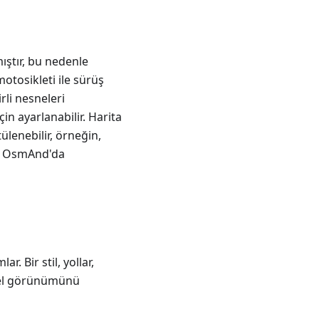
ıştır, bu nedenle
motosikleti ile sürüş
irli nesneleri
 ayarlanabilir. Harita
tülenebilir, örneğin,
izi OsmAnd'da
r. Bir stil, yollar,
örsel görünümünü