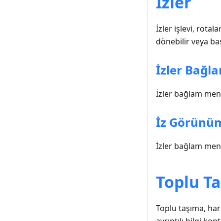
İzler
İzler işlevi, rot
dönebilir veya baş
İzler Bağ
İzler bağlam menüs
İz Görünü
İzler bağlam menüs
Toplu T
Toplu taşıma, har