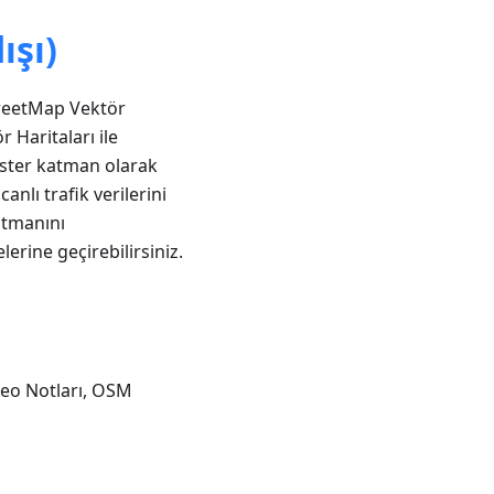
ışı)
treetMap Vektör
r Haritaları ile
raster katman olarak
anlı trafik verilerini
atmanını
erine geçirebilirsiniz.
ideo Notları, OSM