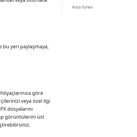
 manuel veya otomatik
Rota Türleri
e bu yeri paylaşmaya,
htiyaçlarınıza göre
ilerinizi veya özel ilgi
GPX dosyalarını
ap görüntülerini üst
tirebilirsiniz.