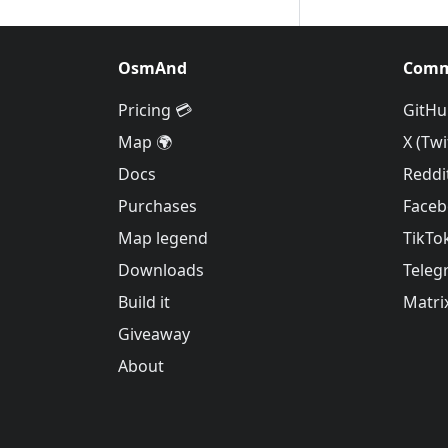
OsmAnd
Comm
Pricing 💳
GitHu
Map 🌍
X (Twi
Docs
Reddi
Purchases
Face
Map legend
TikTo
Downloads
Teleg
Build it
Matri
Giveaway
About