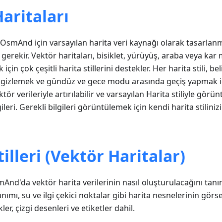
aritaları
, OsmAnd için varsayılan harita veri kaynağı olarak tasarlanm
 gerekir. Vektör haritaları, bisiklet, yürüyüş, araba veya kar 
 için çok çeşitli harita stillerini destekler. Her harita stili, bel
gizlemek ve gündüz ve gece modu arasında geçiş yapmak için
ktör verileriyle artırılabilir ve varsayılan Harita stiliyle görün
gileri. Gerekli bilgileri görüntülemek için kendi harita stilin
tilleri (Vektör Haritalar)
mAnd'da vektör harita verilerinin nasıl oluşturulacağını tanımla
lanımı, su ve ilgi çekici noktalar gibi harita nesnelerinin g
ler, çizgi desenleri ve etiketler dahil.