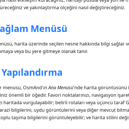
yla nasıl etkileşim kuracağınız, haritayı pusula veya yön ile
üreceğiniz ve yakınlaştırma ölçeğini nasıl değiştireceğiniz.
Bağlam Menüsü
üsü, harita üzerinde seçilen nesne hakkında bilgi sağlar v
ımaya veya bu yere gitmeye olanak tanır.
ı Yapılandırma
dır menüsü, OsmAnd'ın
Ana Menüsü
'nde harita görüntüsünü i
iniz önemli bir öğedir. Favori noktalarınızı, navigasyon işaretç
zı haritada vurgulayabilir; belirli rotaları veya üçüncü taraf 
 arazi bilgilerini, uydu görüntülerini veya diğer mevcut bitm
toplu taşıma bilgilerini görüntüleyebilir; ve harita stilini değiş