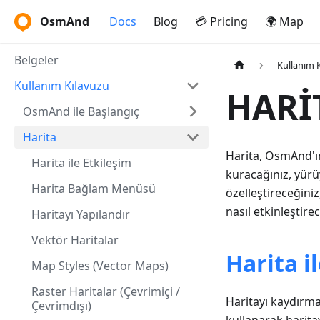
OsmAnd
Docs
Blog
💳 Pricing
🌍 Map
Belgeler
Kullanım 
Kullanım Kılavuzu
HARİ
OsmAnd ile Başlangıç
Harita
Harita, OsmAnd'ın
Harita ile Etkileşim
kuracağınız, yürü
Harita Bağlam Menüsü
özelleştireceğini
nasıl etkinleştirec
Haritayı Yapılandır
Vektör Haritalar
Harita i
Map Styles (Vector Maps)
Raster Haritalar (Çevrimiçi /
Haritayı kaydırm
Çevrimdışı)