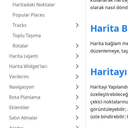
kullanarak harita
Haritadaki Noktalar
olarak nasıl dönd
Popular Places
Tracks
Harita 
Toplu Taşıma
Harita bağlam men
Rotalar
düzenlemeye, taş
Harita Lejantı
Harita Widget'ları
Haritay
Verilerim
Navigasyon
Haritayı Yapılan
özelleştirebileceğ
Rota Planlama
çekici noktalarını
Eklentiler
görüntüleyebilir;
üste bindirebilir; 
Satın Almalar