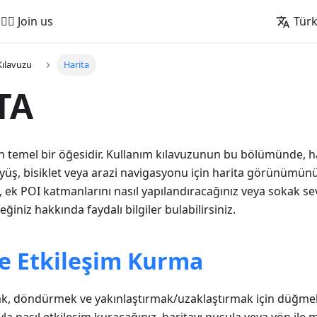
🚵‍♂️ Join us
Tür
Kılavuzu
Harita
TA
 temel bir öğesidir. Kullanım kılavuzunun bu bölümünde, har
yüş, bisiklet veya arazi navigasyonu için harita görünümünü
z, ek POI katmanlarını nasıl yapılandıracağınız veya sokak se
eğiniz hakkında faydalı bilgiler bulabilirsiniz.
le Etkileşim Kurma
ak, döndürmek ve yakınlaştırmak/uzaklaştırmak için düğmele