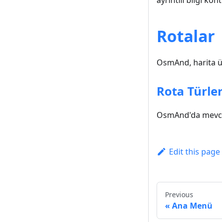
ayrıntılı bilgi k
Rotalar
OsmAnd, harita üz
Rota Türler
OsmAnd'da mevcut 
Edit this page
Previous
Ana Menü