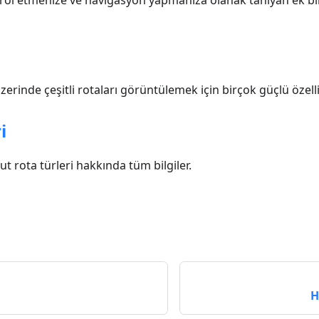
ontrol etmenize ve navigasyon yapmanıza olanak tanıyan ek bi
erinde çeşitli rotaları görüntülemek için birçok güçlü özelli
i
rota türleri hakkında tüm bilgiler.
H