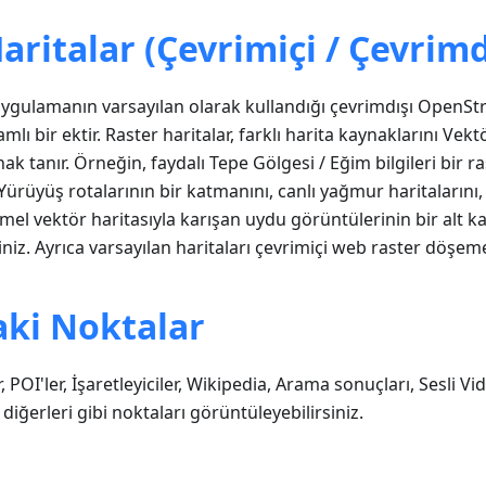
aritalar (Çevrimiçi / Çevrimd
 uygulamanın varsayılan olarak kullandığı çevrimdışı OpenS
lı bir ektir. Raster haritalar, farklı harita kaynaklarını Vektö
ak tanır. Örneğin, faydalı Tepe Gölgesi / Eğim bilgileri bir 
Yürüyüş rotalarının bir katmanını, canlı yağmur haritalarını, c
mel vektör haritasıyla karışan uydu görüntülerinin bir alt k
niz. Ayrıca varsayılan haritaları çevrimiçi web raster döşemel
aki Noktalar
, POI'ler, İşaretleyiciler, Wikipedia, Arama sonuçları, Sesli V
iğerleri gibi noktaları görüntüleyebilirsiniz.