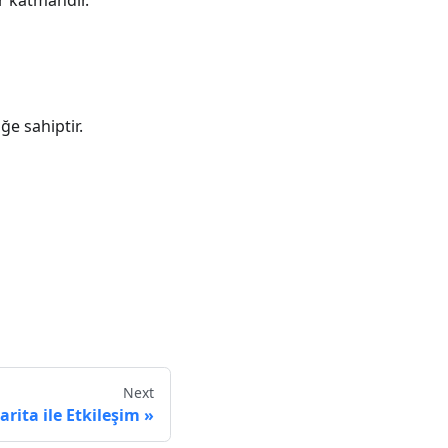
r katmandır.
ğe sahiptir.
Next
arita ile Etkileşim