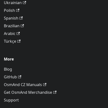
Ukrainian
Polish
Spanish
Brazilian
Arabic
Türkçe
More
Blog
GitHub
OsmAnd CZ Manuals
Get OsmAnd Merchandise
Support