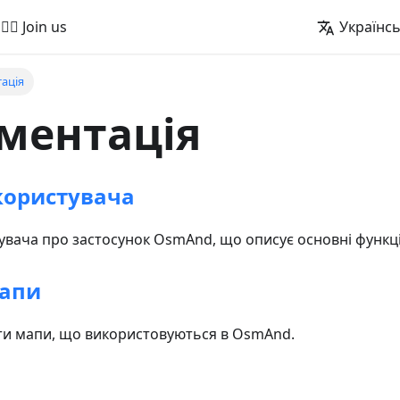
🚵‍♂️ Join us
Українс
ація
ментація
користувача
увача про застосунок OsmAnd, що описує основні функці
мапи
ти мапи, що використовуються в OsmAnd.