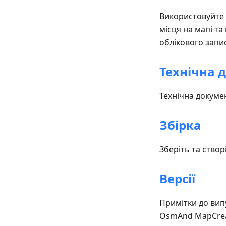
Використовуйте 
місця на мапі та
облікового запис
Технічна 
Технічна докуме
Збірка
Зберіть та ство
Версії
Примітки до випу
OsmAnd MapCrea