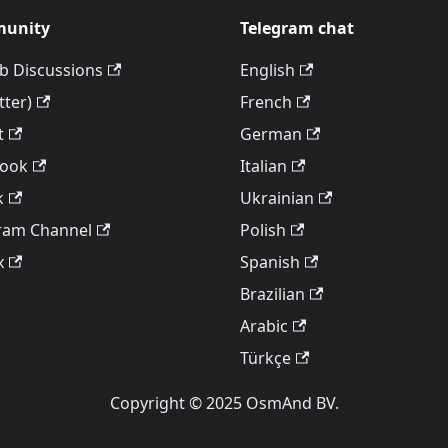
unity
Telegram chat
b Discussions
English
tter)
French
t
German
book
Italian
k
Ukrainian
ram Channel
Polish
x
Spanish
Brazilian
Arabic
Türkçe
Copyright © 2025 OsmAnd BV.