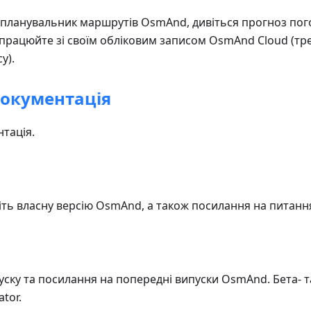
планувальник маршрутів OsmAnd, дивіться прогноз погод
 працюйте зі своїм обліковим записом OsmAnd Cloud (тре
у).
документація
нтація.
ріть власну версію OsmAnd, а також посилання на питанн
ску та посилання на попередні випуски OsmAnd. Бета- та
tor.