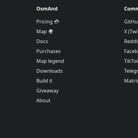
OsmAnd
Comm
Pricing 💳
GitHu
Map 🌍
X (Twi
Docs
Reddi
Purchases
Face
Map legend
TikTo
Downloads
Teleg
Build it
Matri
Giveaway
About