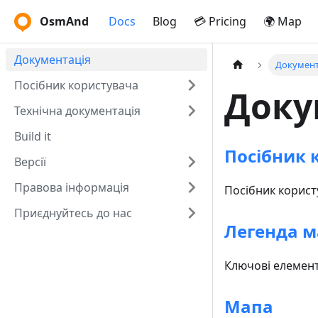
OsmAnd
Docs
Blog
💳 Pricing
🌍 Map
Документація
Документ
Посібник користувача
Доку
Технічна документація
Build it
Посібник 
Версії
Правова інформація
Посібник корист
Приєднуйтесь до нас
Легенда 
Ключові елемен
Мапа