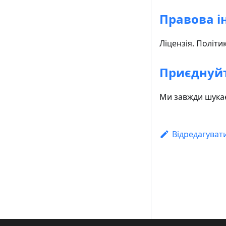
Правова і
Ліцензія. Політи
Приєднуйт
Ми завжди шукає
Відредагуват