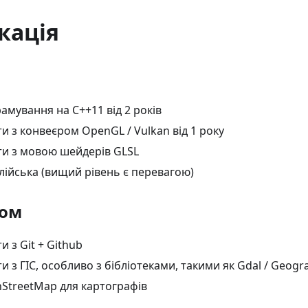
кація
амування на C++11 від 2 років
и з конвеєром OpenGL / Vulkan від 1 року
ти з мовою шейдерів GLSL
лійська (вищий рівень є перевагою)
сом
и з Git + Github
и з ГІС, особливо з бібліотеками, такими як Gdal / Geogr
StreetMap для картографів