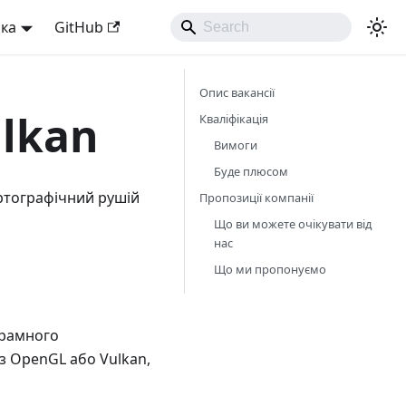
ька
GitHub
Опис вакансії
lkan
Кваліфікація
Вимоги
Буде плюсом
ртографічний рушій
Пропозиції компанії
Що ви можете очікувати від
нас
Що ми пропонуємо
грамного
з OpenGL або Vulkan,