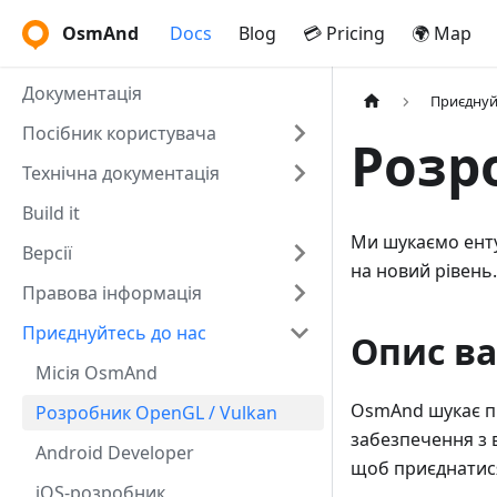
OsmAnd
Docs
Blog
💳 Pricing
🌍 Map
Документація
Приєднуй
Посібник користувача
Розр
Технічна документація
Build it
Ми шукаємо енту
Версії
на новий рівень.
Правова інформація
Приєднуйтесь до нас
Опис ва
Місія OsmAnd
OsmAnd шукає п
Розробник OpenGL / Vulkan
забезпечення з 
Android Developer
щоб приєднатися
iOS-розробник