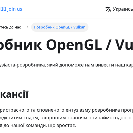
🚵‍♂️ Join us
Українс
тесь до нас
Розробник OpenGL / Vulkan
обник OpenGL / Vu
зіаста-розробника, який допоможе нам вивести наш ка
кансії
ристрасного та сповненого ентузіазму розробника про
відкритим кодом, з хорошим знанням принаймні одного 
 до нашої команди, що зростає.