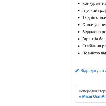
Конкурентна
Гнучкий гра
15 днів опла
Оплачуваний
Віддалена ро
Гарантія ба
Стабільна р
Повністю від
Відредагуват
Попередня стор
Місія OsmA