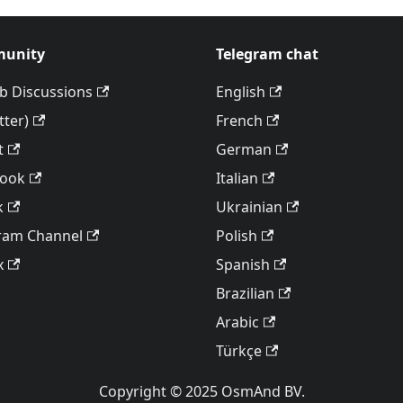
unity
Telegram chat
b Discussions
English
tter)
French
t
German
book
Italian
k
Ukrainian
ram Channel
Polish
x
Spanish
Brazilian
Arabic
Türkçe
Copyright © 2025 OsmAnd BV.