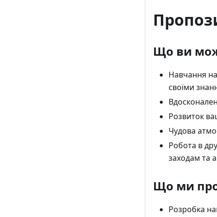
Пропози
Що ви мож
Навчання на 
своїми знан
Вдосконален
Розвиток ваш
Чудова атмо
Робота в др
заходам та 
Що ми пр
Розробка на