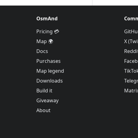
OsmAnd
Comm
Pricing 💳
GitHu
Map 🌍
X (Twi
Docs
Reddi
Purchases
Face
Map legend
TikTo
Downloads
Teleg
Build it
Matri
Giveaway
About