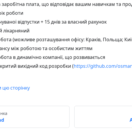
 заробітна плата, що відповідає вашим навичкам та про
фік роботи
чуваної відпустки + 15 днів за власний рахунок
 лікарняний
бота (можливе розташування офісу: Краків, Польща; Київ
лансу між роботою та особистим життям
обота в динамічно компанії, що розвивається
критий вихідний код розробки (
https://github.com/osma
и цю сторінку
інка
nd