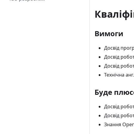
Кваліфі
Вимоги
Досвід прогр
Досвід робот
Досвід робо
Технічна анг
Буде плю
Досвід робот
Досвід робот
Знання Open