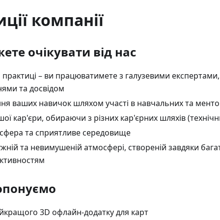
ції компанії
ете очікувати від нас
практиці – ви працюватимете з галузевими експертами, я
нями та досвідом
ня ваших навичок шляхом участі в навчальних та мент
ої кар'єри, обираючи з різних кар'єрних шляхів (техніч
сфера та сприятливе середовище
ужній та невимушеній атмосфері, створеній завдяки баг
активностям
опонуємо
йкращого 3D офлайн-додатку для карт