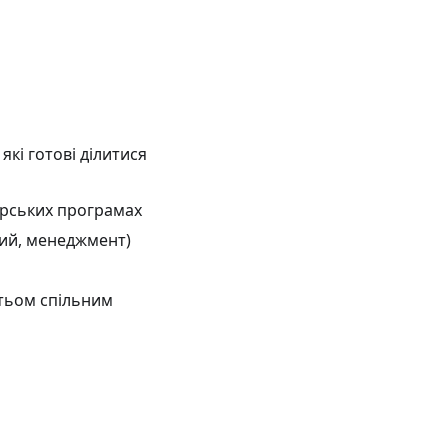
кі готові ділитися
орських програмах
ний, менеджмент)
атьом спільним