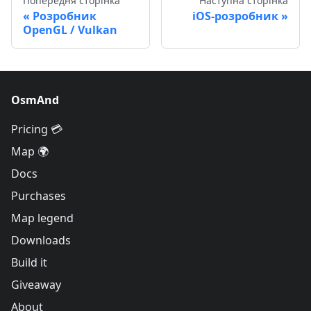
Попередня сторінка
Наступна сторінка
Розробник
iOS-розробник
OpenGL / Vulkan
OsmAnd
Pricing 💳
Map 🌍
Docs
Purchases
Map legend
Downloads
Build it
Giveaway
About