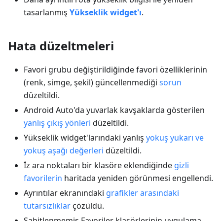
tasarlanmış
Yükseklik widget'ı
.
Hata düzeltmeleri
Favori grubu değiştirildiğinde favori özelliklerinin
(renk, simge, şekil) güncellenmediği
sorun
düzeltildi.
Android Auto'da yuvarlak kavşaklarda gösterilen
yanlış çıkış yönleri
düzeltildi.
Yükseklik widget'larındaki yanlış
yokuş yukarı ve
yokuş aşağı değerleri
düzeltildi.
İz ara noktaları bir klasöre eklendiğinde
gizli
favorilerin
haritada yeniden görünmesi engellendi.
Ayrıntılar ekranındaki
grafikler arasındaki
tutarsızlıklar
çözüldü.
Sabitlenmemiş Favoriler klasörlerinin uygulama