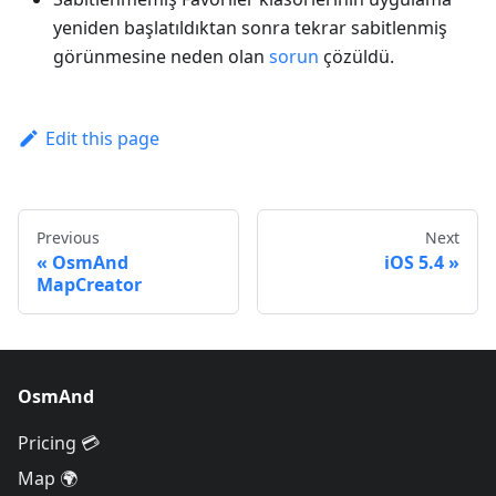
yeniden başlatıldıktan sonra tekrar sabitlenmiş
görünmesine neden olan
sorun
çözüldü.
Edit this page
Previous
Next
OsmAnd
iOS 5.4
MapCreator
OsmAnd
Pricing 💳
Map 🌍