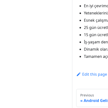
En iyi çevrim
Yeteneklerin
Esnek çalışma
25 gün ücretli
15 gün ücretli
İş-yaşam den
Dinamik olara
Tamamen açık
Edit this page
Previous
Android Geliş