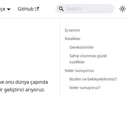
kçe
GitHub
İş tanımı
Nitelikler
Gereksinimler
Sahip olunması güzel
özellikler
Neler sunuyoruz
Bizden ne bekleyebilirsiniz?
 ve onu dünya çapında
Neler sunuyoruz?
 geliştirici arıyoruz.