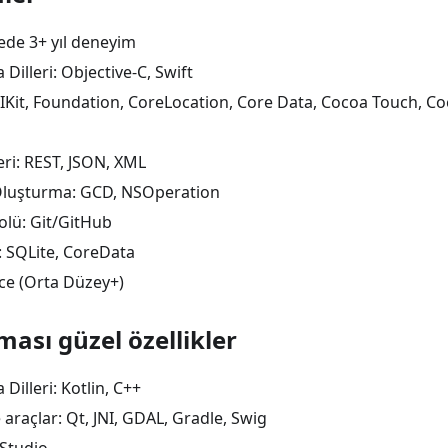
ede 3+ yıl deneyim
illeri: Objective-C, Swift
UIKit, Foundation, CoreLocation, Core Data, Cocoa Touch, Co
ri: REST, JSON, XML
 Oluşturma: GCD, NSOperation
lü: Git/GitHub
: SQLite, CoreData
zce (Orta Düzey+)
ası güzel özellikler
illeri: Kotlin, C++
 araçlar: Qt, JNI, GDAL, Gradle, Swig