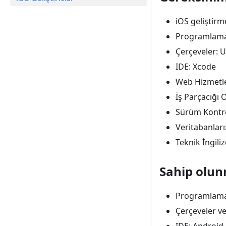
iOS geliştirm
Programlama D
Çerçeveler: 
IDE: Xcode
Web Hizmetle
İş Parçacığı
Sürüm Kontro
Veritabanları
Teknik İngili
Sahip olunm
Programlama D
Çerçeveler ve