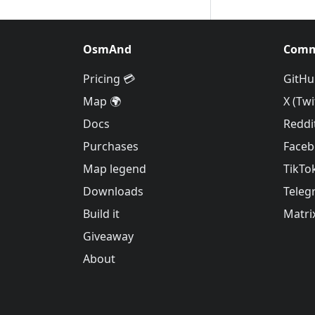
OsmAnd
Comm
Pricing 💳
GitHu
Map 🌍
X (Twi
Docs
Reddi
Purchases
Face
Map legend
TikTo
Downloads
Teleg
Build it
Matri
Giveaway
About