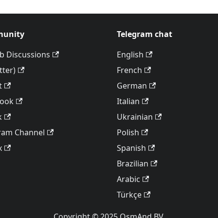
unity
Telegram chat
b Discussions
English
tter)
French
t
German
book
Italian
k
Ukrainian
ram Channel
Polish
x
Spanish
Brazilian
Arabic
Türkçe
Copyright © 2025 OsmAnd BV.