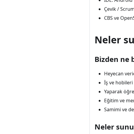
IDE: Android
Çevik / Scrum
CBS ve Open
Neler s
Bizden ne b
Heyecan veri
İş ve hobileri
Yaparak öğren
Eğitim ve men
Samimi ve des
Neler sunu