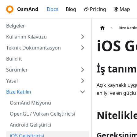
OsmAnd
Docs
Blog
💳 Pricing
🌍 Map
Belgeler
Bize Katılı
Kullanım Kılavuzu
iOS Ge
Teknik Dokümantasyon
Build it
İş tanım
Sürümler
Yasal
Açık kaynaklı uy
Bize Katılın
en iyi ve en güçlü
OsmAnd Misyonu
Nitelikl
OpenGL / Vulkan Geliştiricisi
Android Geliştirici
Gereksinim
iOS Geliştiricisi