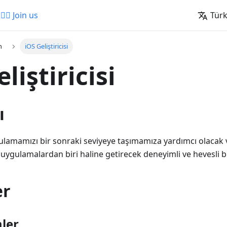
🚵‍♂️ Join us
Tür
n
iOS Geliştiricisi
liştiricisi
ı
gulamamızı bir sonraki seviyeye taşımamıza yardımcı olacak
 uygulamalardan biri haline getirecek deneyimli ve hevesli bir
er
ler