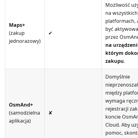
Możliwość uż
na wszystkich
platformach, 
Maps+
być aktywow
(zakup
✔
przez OsmAn
jednorazowy)
na urządzeni
którym dok
zakupu
.
Domyślnie
nieprzenosza
między platf
wymaga ręczn
OsmAnd+
rejestracji za
(samodzielna
✘
koncie OsmA
aplikacja)
Cloud. Aby uz
pomoc, skonta