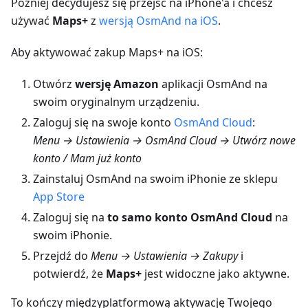
Później decydujesz się przejść na iPhone'a i chcesz
używać
Maps+
z
wersją OsmAnd na iOS
.
Aby aktywować zakup Maps+ na iOS:
Otwórz
wersję Amazon
aplikacji OsmAnd na
swoim oryginalnym urządzeniu.
Zaloguj się na swoje konto
OsmAnd Cloud
:
Menu → Ustawienia → OsmAnd Cloud → Utwórz nowe
konto / Mam już konto
Zainstaluj OsmAnd na swoim iPhonie ze sklepu
App Store
Zaloguj się na
to samo konto OsmAnd Cloud
na
swoim iPhonie.
Przejdź do
Menu → Ustawienia → Zakupy
i
potwierdź, że
Maps+
jest widoczne jako aktywne.
To kończy międzyplatformową aktywację Twojego