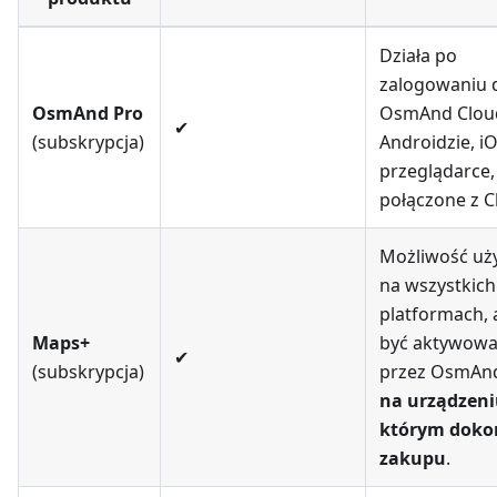
Działa po
zalogowaniu 
OsmAnd Pro
OsmAnd Clou
✔
(subskrypcja)
Androidzie, iO
przeglądarce,
połączone z 
Możliwość uż
na wszystkich
platformach, 
Maps+
być aktywow
✔
(subskrypcja)
przez OsmAn
na urządzeni
którym dok
zakupu
.