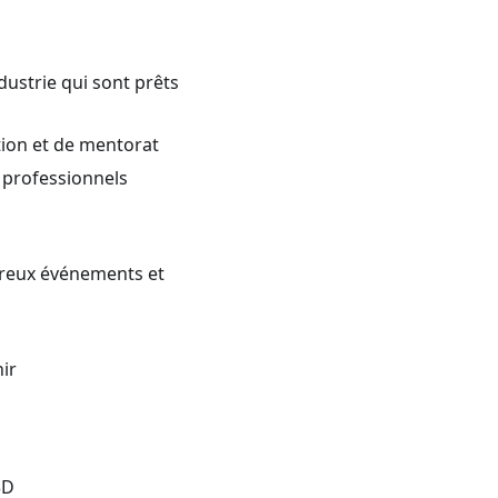
dustrie qui sont prêts
ion et de mentorat
s professionnels
breux événements et
nir
3D