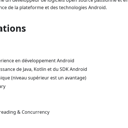
 un développeur de logiciels open source passionné et en
ce de la plateforme et des technologies Android.
ations
érience en développement Android
ssance de Java, Kotlin et du SDK Android
nique (niveau supérieur est un avantage)
ary
reading & Concurrency