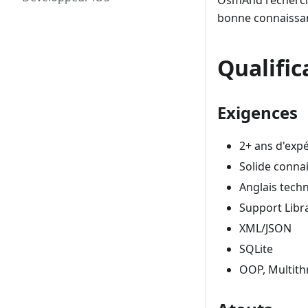
OsmAnd recherche
bonne connaissan
Qualific
Exigences
2+ ans d'exp
Solide connai
Anglais tech
Support Libr
XML/JSON
SQLite
OOP, Multith