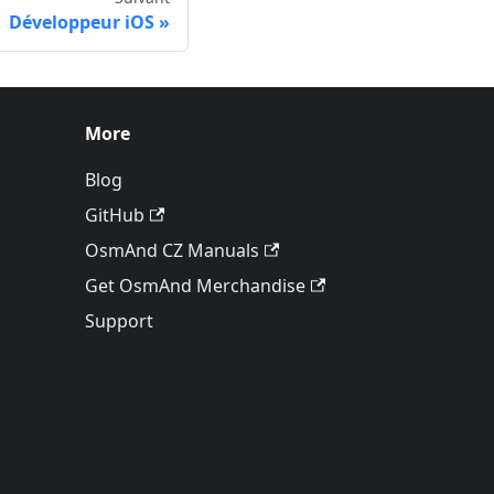
Développeur iOS
More
Blog
GitHub
OsmAnd CZ Manuals
Get OsmAnd Merchandise
Support