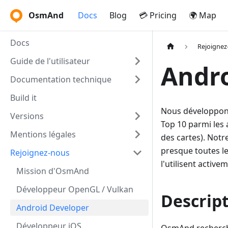
OsmAnd
Docs
Blog
💳 Pricing
🌍 Map
Docs
Rejoignez
Guide de l'utilisateur
Andro
Documentation technique
Build it
Nous développons
Versions
Top 10 parmi les
Mentions légales
des cartes). Notre
presque toutes l
Rejoignez-nous
l'utilisent active
Mission d'OsmAnd
Développeur OpenGL / Vulkan
Descrip
Android Developer
Développeur iOS