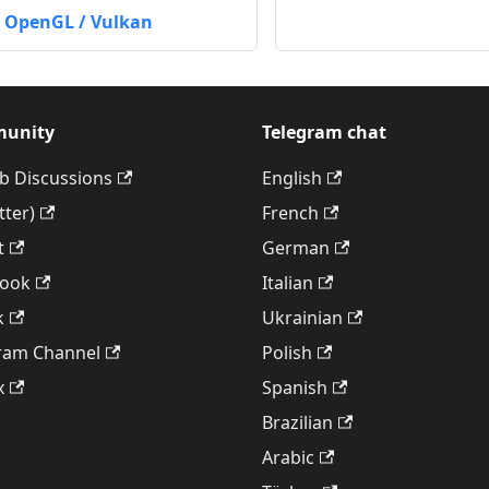
 OpenGL / Vulkan
unity
Telegram chat
b Discussions
English
tter)
French
t
German
book
Italian
k
Ukrainian
ram Channel
Polish
x
Spanish
Brazilian
Arabic