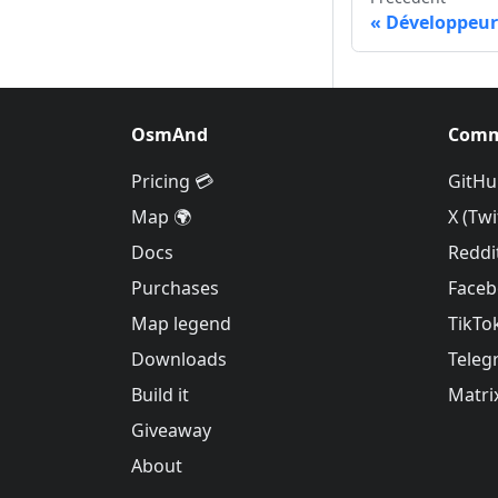
Développeur
OsmAnd
Comm
Pricing 💳
GitHu
Map 🌍
X (Twi
Docs
Reddi
Purchases
Face
Map legend
TikTo
Downloads
Teleg
Build it
Matri
Giveaway
About