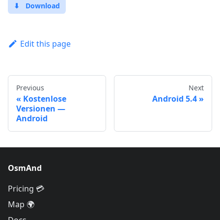
⬇
Download
Edit this page
Previous
Next
Kostenlose
Android 5.4
Versionen —
Android
OsmAnd
Pricing 💳
Map 🌍