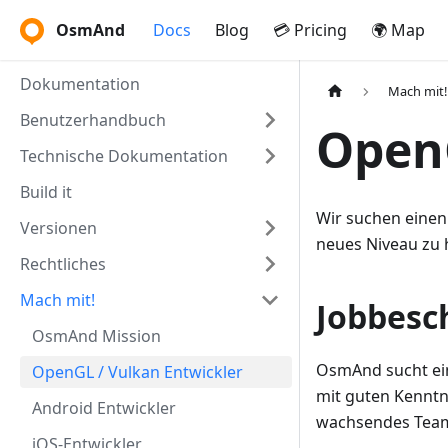
OsmAnd
Docs
Blog
💳 Pricing
🌍 Map
Dokumentation
Mach mit!
Benutzerhandbuch
OpenG
Technische Dokumentation
Build it
Wir suchen einen 
Versionen
neues Niveau zu 
Rechtliches
Mach mit!
Jobbesc
OsmAnd Mission
OsmAnd sucht ein
OpenGL / Vulkan Entwickler
mit guten Kenntn
Android Entwickler
wachsendes Team
iOS-Entwickler