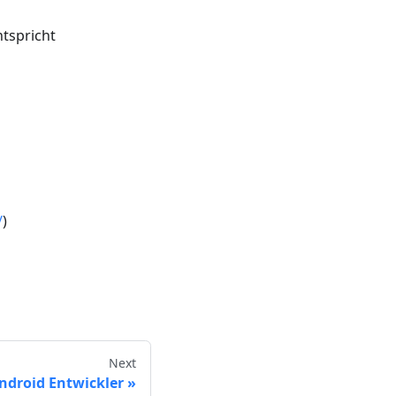
ntspricht
/
)
Next
ndroid Entwickler