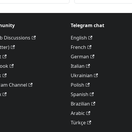
unity
Telegram chat
b Discussions
English
tter)
French
t
German
book
Italian
k
Ukrainian
ram Channel
Polish
x
Spanish
Brazilian
Arabic
Türkçe