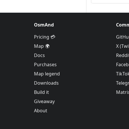
OsmAnd
Comm
Pricing 💳
GitHu
Map 🌍
X (Twi
Docs
Reddi
Purchases
Face
Map legend
TikTo
Downloads
Teleg
Build it
Matri
Giveaway
About