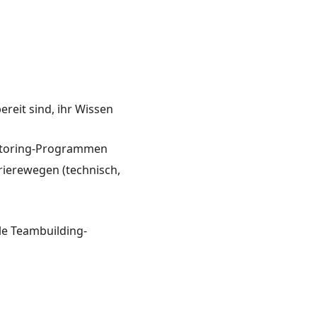
reit sind, ihr Wissen
entoring-Programmen
rierewegen (technisch,
le Teambuilding-