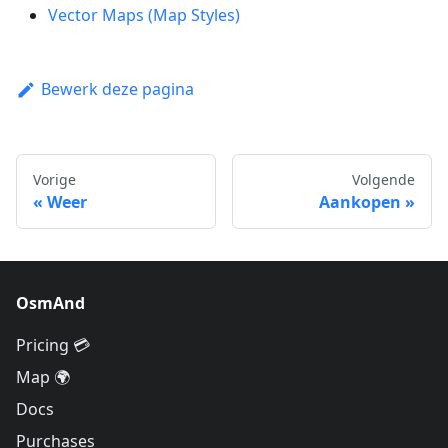
Vector Maps (Map Styles)
Bewerk deze pagina
Vorige
Volgende
Weer
Aankopen
OsmAnd
Pricing 💳
Map 🌍
Docs
Purchases