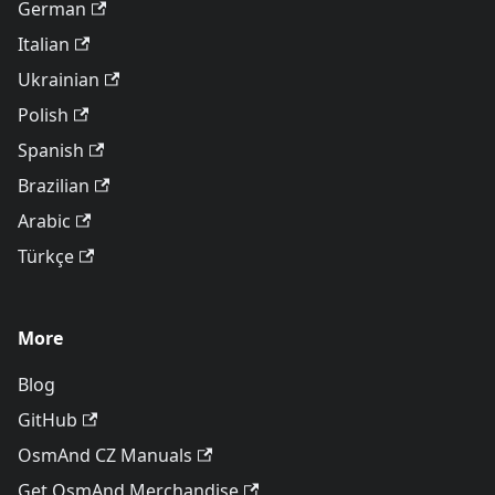
German
Italian
Ukrainian
Polish
Spanish
Brazilian
Arabic
Türkçe
More
Blog
GitHub
OsmAnd CZ Manuals
Get OsmAnd Merchandise