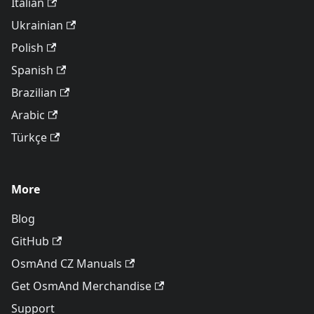
Italian
Ukrainian
Polish
Spanish
Brazilian
Arabic
Türkçe
More
Blog
GitHub
OsmAnd CZ Manuals
Get OsmAnd Merchandise
Support